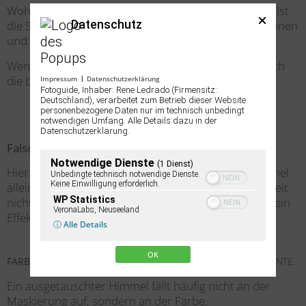
Woher kommt das Licht? Wie hoch steht die Sonne? Ist
Datenschutz
die Szene warm oder kühl? Gibt es Schatten, Reflexionen
und einen passenden Kontrast?
Wenn diese Fragen nicht zusammenpassen, hilft auch
die beste Maskierung nicht.
Impressum
Datenschutzerklärung
|
Fotoguide, Inhaber: Rene Ledrado (Firmensitz:
Deutschland), verarbeitet zum Betrieb dieser Website
personenbezogene Daten nur im technisch unbedingt
notwendigen Umfang. Alle Details dazu in der
Datenschutzerklärung.
Falsches Licht.
Unglaubwürdiger Himmel.
Notwendige Dienste
(1 Dienst)
Hier sollte sichtbar werden, warum ein starker Himmel
Unbedingte technisch notwendige Dienste.
Keine Einwilligung erforderlich.
allein nicht reicht. Wenn Richtung, Farbe und Helligkeit
WP Statistics
nicht zur Landschaft passen, wirkt das Ergebnis wie ein
VeronaLabs, Neuseeland
Effekt.
ⓘ Alle Details
OK
FARBE VERRÄT DEN AUSTAUSCH OFT ZUERST.
NICHT DIE KANTE.
Ein ausgetauschter Himmel fällt häufig nicht an der
Maskierung auf, sondern an der Farbe.