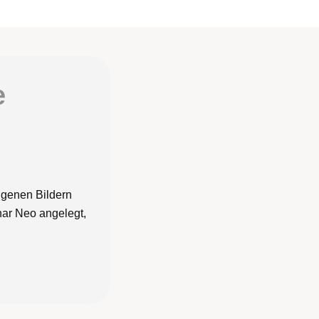
e
igenen Bildern
nar Neo angelegt,