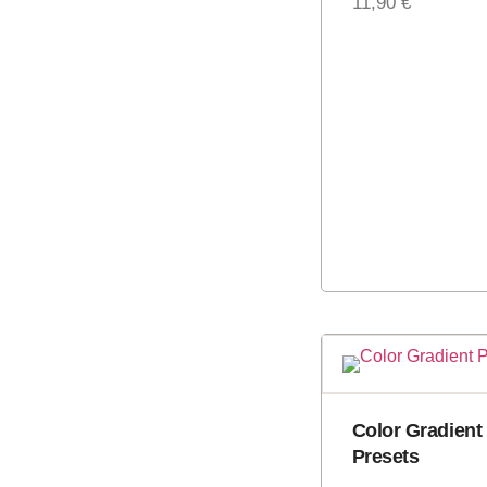
11,90
€
Color Gradient 
Presets